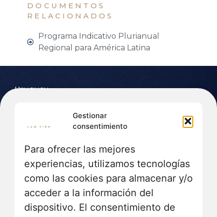
DOCUMENTOS
RELACIONADOS
Programa Indicativo Plurianual
Regional para América Latina
Uruguay
Luis Alberto de Herrera 1248
Gestionar
World Trade Center - Torre II - Of. 710
consentimiento
C.P. 11300 – Montevideo
(+598) 2605 37 46
Para ofrecer las mejores
Italia
experiencias, utilizamos tecnologías
como las cookies para almacenar y/o
Perusia Lex
Piazza Danti 7 - C.P. 06127 - Perugia
acceder a la información del
www.perusialex.it
dispositivo. El consentimiento de
(+39) 0755731377