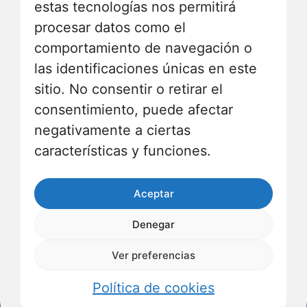
estas tecnologías nos permitirá
Argentina
procesar datos como el
comportamiento de navegación o
Av. Alicia Moreau de Justo 740
Piso 3 Oficina 1
las identificaciones únicas en este
Puerto Madero 1107 - Buenos Aires
sitio. No consentir o retirar el
(+54) 1152353903
consentimiento, puede afectar
negativamente a ciertas
características y funciones.
Aceptar
Denegar
Ver preferencias
ITUY 2021 © Todos los derechos reservados
Política de cookies
Política de privacidad